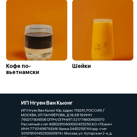
Кофе по-
Шейки
вьетнамски
ИП Нгуен Ван Кыонг
ИП Нгуен Ван Кыонг Юр. адрес 119261, РОССИЯ, Г
МОСКВА, УЛ ПАНФЁРОВА, Д 18, КВ 18 ИНН
760217904506 ОГРН/ОГРНИП 321774600403070
Расчетный счет 40802810400002435250 АО «ТБанк»
ИНН 7710140679 БИК банка 044525974 Корр. счет
30101810145250000974 г. Москва, ул. Хуторская 2-я, д.