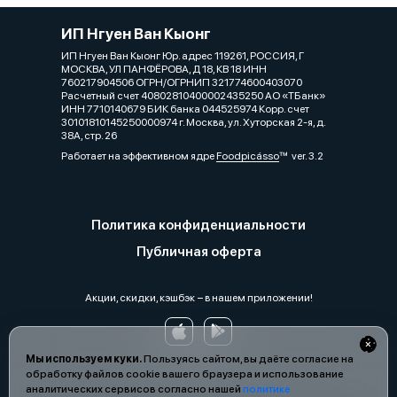
ИП Нгуен Ван Кыонг
ИП Нгуен Ван Кыонг Юр. адрес 119261, РОССИЯ, Г
МОСКВА, УЛ ПАНФЁРОВА, Д 18, КВ 18 ИНН
760217904506 ОГРН/ОГРНИП 321774600403070
Расчетный счет 40802810400002435250 АО «ТБанк»
ИНН 7710140679 БИК банка 044525974 Корр. счет
30101810145250000974 г. Москва, ул. Хуторская 2-я, д.
38А, стр. 26
Работает на эффективном ядре
Foodpicásso
ver. 3.2
Политика конфиденциальности
Публичная оферта
Акции, скидки, кэшбэк − в нашем приложении!
Мы используем куки.
Пользуясь сайтом, вы даёте согласие на
обработку файлов cookie вашего браузера и использование
аналитических сервисов согласно нашей
политике