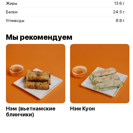
Жиры
13.6 г
Белки
24.5 г
Углеводы
8.8 г
Мы рекомендуем
Нэм (вьетнамские
Нэм Куон
блинчики)