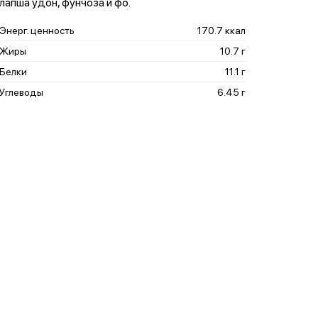
лапша удон, фунчоза и фо.
Энерг. ценность
170.7 ккал
Жиры
10.7 г
Белки
11.1 г
Углеводы
6.45 г