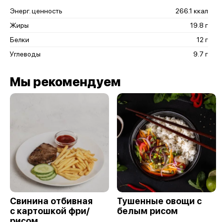
Энерг. ценность
266.1 ккал
Жиры
19.8 г
Белки
12 г
Углеводы
9.7 г
Мы рекомендуем
Свинина отбивная
Тушенные овощи с
с картошкой фри/
белым рисом
рисом