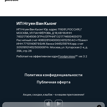
ИП Нгуен Ван Кыонг
ИП Нгуен Ван Кыонг Юр. адрес 119261, РОССИЯ, Г
МОСКВА, УЛ ПАНФЁРОВА, Д 18, КВ 18 ИНН
760217904506 ОГРН/ОГРНИП 321774600403070
Расчетный счет 40802810400002435250 АО «ТБанк»
ИНН 7710140679 БИК банка 044525974 Корр. счет
30101810145250000974 г. Москва, ул. Хуторская 2-я, д.
38А, стр. 26
Работает на эффективном ядре
Foodpicásso
ver. 3.2
Политика конфиденциальности
Публичная оферта
Акции, скидки, кэшбэк − в нашем приложении!