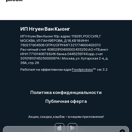
ИП Нгуен Ван Кыонг
ИП Нгуен Ван Кыонг Юр. адрес 119261, РОССИЯ, Г
МОСКВА, УЛ ПАНФЁРОВА, Д 18, КВ 18 ИНН
760217904506 ОГРН/ОГРНИП 321774600403070
Расчетный счет 40802810400002435250 АО «ТБанк»
ИНН 7710140679 БИК банка 044525974 Корр. счет
30101810145250000974 г. Москва, ул. Хуторская 2-я, д.
38А, стр. 26
Работает на эффективном ядре
Foodpicásso
ver. 3.2
Политика конфиденциальности
Публичная оферта
Акции, скидки, кэшбэк − в нашем приложении!