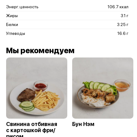
Энерг. ценность
106.7 ккал
Жиры
3.1 г
Белки
3.25 г
Углеводы
16.6 г
Мы рекомендуем
Свинина отбивная
Бун Нэм
с картошкой фри/
рисом